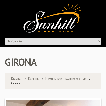
GIRONA
Главная
Камины
Камины рустикального стиля
Girona