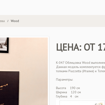
ева
Wood
ЦЕНА: ОТ 1
K-047 Облицовка Wood выполнена 
Данная модель комплектуется фр
топками Piazzetta (Италия) и Тоте
Параметры:
Высота 190 см
Ширина 120 см
Глубина 4 см